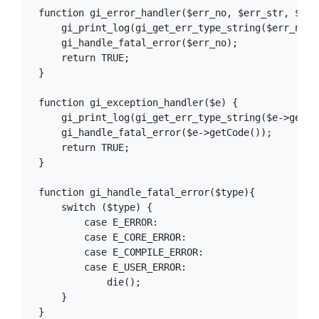
function gi_error_handler($err_no, $err_str, $err
    gi_print_log(gi_get_err_type_string($err_no) 
    gi_handle_fatal_error($err_no);

    return TRUE;

}

function gi_exception_handler($e) {

    gi_print_log(gi_get_err_type_string($e->getCo
    gi_handle_fatal_error($e->getCode());

    return TRUE;

}

function gi_handle_fatal_error($type){

    switch ($type) {

        case E_ERROR:

        case E_CORE_ERROR:

        case E_COMPILE_ERROR:

        case E_USER_ERROR:

            die();

    }

}
