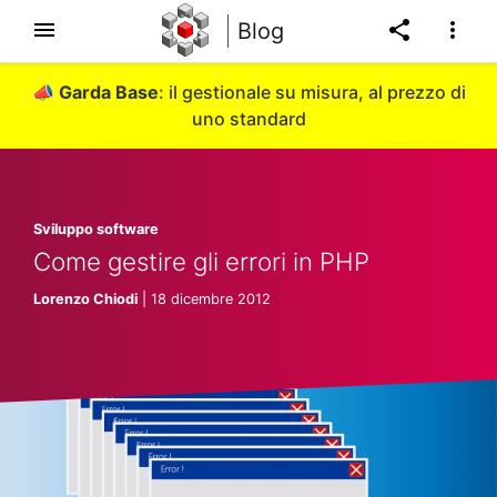
Blog
📣
Garda Base
: il gestionale su misura, al prezzo di
uno standard
Sviluppo software
Come gestire gli errori in PHP
Lorenzo Chiodi
| 18 dicembre 2012