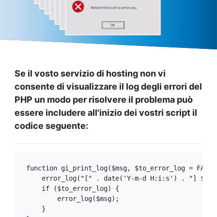
Se il vosto servizio di hosting non vi
consente di visualizzare il log degli errori del
PHP un modo per risolvere il problema può
essere includere all'inizio dei vostri script il
codice seguente:
function gi_print_log($msg, $to_error_log = FALSE)
    error_log("[" . date('Y-m-d H:i:s') . "] ${ms
    if ($to_error_log) {

        error_log($msg);

    }
