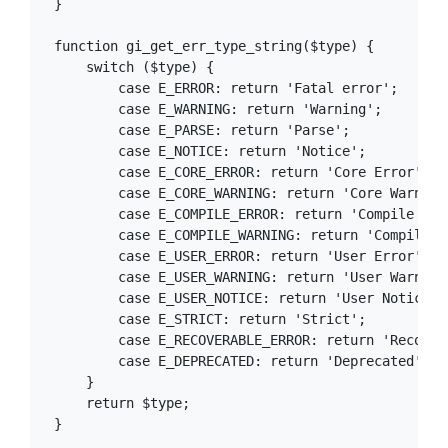
}

function gi_get_err_type_string($type) {

    switch ($type) {

        case E_ERROR: return 'Fatal error';

        case E_WARNING: return 'Warning';

        case E_PARSE: return 'Parse';

        case E_NOTICE: return 'Notice';

        case E_CORE_ERROR: return 'Core Error';

        case E_CORE_WARNING: return 'Core Warning'
        case E_COMPILE_ERROR: return 'Compile Erro
        case E_COMPILE_WARNING: return 'Compile Wa
        case E_USER_ERROR: return 'User Error';

        case E_USER_WARNING: return 'User Warning'
        case E_USER_NOTICE: return 'User Notice';

        case E_STRICT: return 'Strict';

        case E_RECOVERABLE_ERROR: return 'Recovera
        case E_DEPRECATED: return 'Deprecated';

    }

    return $type;

}
