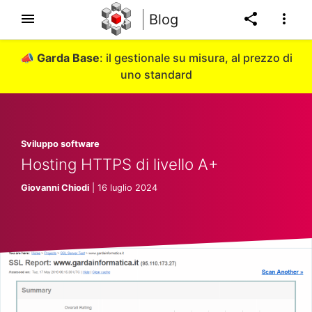
Blog
📣
Garda Base
: il gestionale su misura, al prezzo di
uno standard
Sviluppo software
Hosting HTTPS di livello A+
Giovanni Chiodi
| 16 luglio 2024