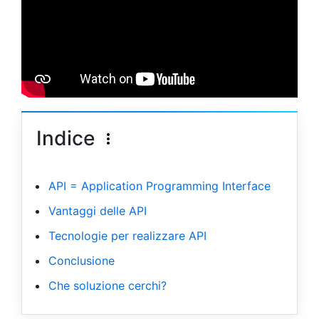
Indice
API = Application Programming Interface
Vantaggi delle API
Tecnologie per realizzare API
Conclusione
Che soluzione cerchi?